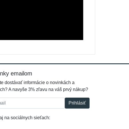
inky emailom
e dostávať informácie o novinkách a
ch? A navyše 3% zľavu na váš prvý nákup?
l:
Prihlásiť
j na sociálnych sieťach: