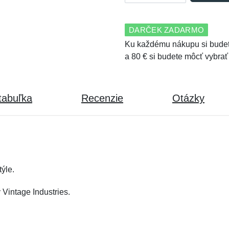
DARČEK ZADARMO
Ku každému nákupu si budet
a 80 € si budete môcť vybrať
tabuľka
Recenzie
Otázky
ýle.
 Vintage Industries.