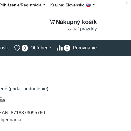
Prihlásenie/Registrácia
Krajina:
Slovensko
Nákupný košík
zatiaľ prázdny
ošík
Obľúbené
Porovnanie
0
0
ené (
pridať hodnotenie
)
 EAN: 8718373095760
objednania