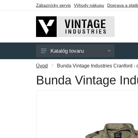
Zákaznícky servis
Výhody nákupu
Doprava a plat
Katalóg tovaru
Pánske
Úvod
Bunda Vintage Industries Cranford - 
Dámske
Bunda Vintage Indu
Doplnky
Darčekové poukazy
Výpredaj