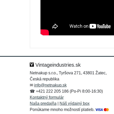
Nová recenzia
Nová otázka
Hodnotenie:
Meno:
*
*
Vintageindustries.sk
Netnakup s.r.o., Tyršova 271, 43801 Žatec,
Česká republika
Správa
Správa
*
*
✉
info@netnakup.sk
☎ +421 222 205 186 (Po-Pi 8:00-16:30)
Kontaktný formulár
Naša predajňa
|
Náš výdajný box
Ponúkame mnoho možností platieb.