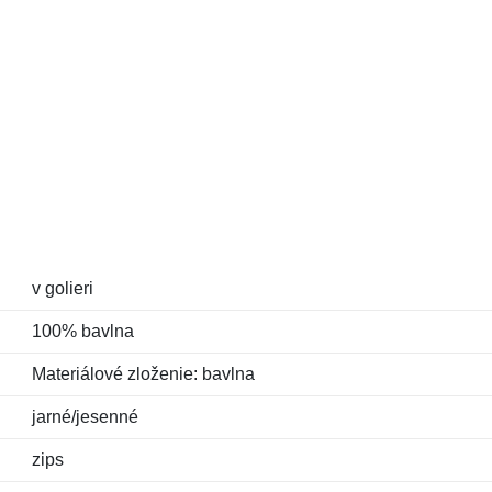
v golieri
100% bavlna
Materiálové zloženie: bavlna
jarné/jesenné
zips