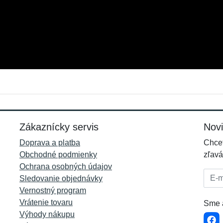
Meno:
E-mail:
*
*
E-mail:
*
Zákaznícky servis
Nov
Doprava a platba
Chcet
Obchodné podmienky
zľavá
Ochrana osobných údajov
E-mai
Sledovanie objednávky
Vernostný program
Vrátenie tovaru
Sme a
Výhody nákupu