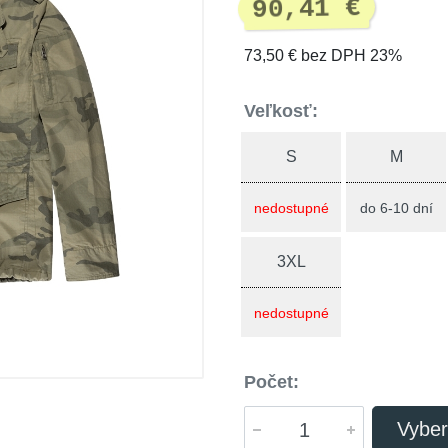
90,41 €
73,50 € bez DPH 23%
Veľkosť:
S
M
nedostupné
do 6-10 dní
3XL
nedostupné
Počet:
Vyber