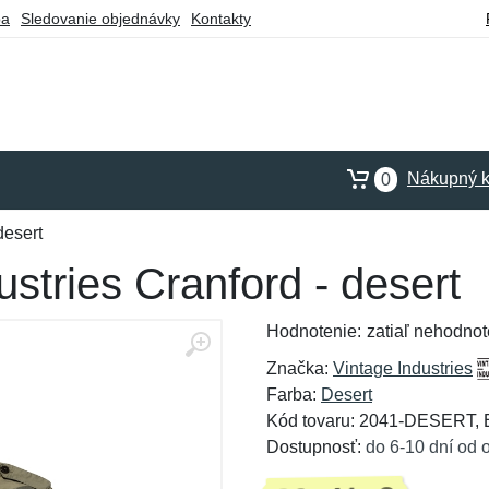
ba
Sledovanie objednávky
Kontakty
Nákupný k
0
desert
stries Cranford - desert
Hodnotenie:
zatiaľ nehodnot
Značka:
Vintage Industries
Farba:
Desert
Kód tovaru: 2041-DESERT,
Dostupnosť:
do 6-10 dní od 