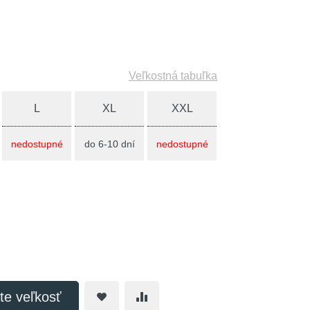
Veľkostná tabuľka
L
XL
XXL
nedostupné
do 6-10 dní
nedostupné
te veľkosť