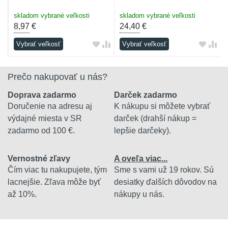
skladom vybrané veľkosti
skladom vybrané veľkosti
8,97
€
24,40
€
Vybrať veľkosť
Vybrať veľkosť
Prečo nakupovať u nás?
Doprava zadarmo
Darček zadarmo
Doručenie na adresu aj
K nákupu si môžete vybrať
výdajné miesta v SR
darček (drahší nákup =
zadarmo od 100 €.
lepšie darčeky).
Vernostné zľavy
A oveľa viac...
Čím viac tu nakupujete, tým
Sme s vami už 19 rokov. Sú
lacnejšie. Zľava môže byť
desiatky ďalších dôvodov na
až 10%.
nákupy u nás.