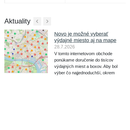
Aktuality
Novo je možné vyberať
výdajné miesto aj na mape
28.7.2026
V tomto internetovom obchode
ponúkame doručenie do tisícov
výdajných miest a boxov. Aby bol
výber čo najjednoduchší, okrem
výberu vyhľadávaním podľa mesta a
ulice, ponúkame novo aj výber
miesta priamo na mape. Pri
objednávaní po výbere dopravcu
kliknite ...