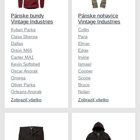
Pánske bundy
Pánske nohavice
Vintage Industries
Vintage Industries
Kylian Parka
Collin
Class Sherpa
Para
Dallas
Elmar
Orton M65
Edge
Carter MA1
Irvine
Kevin Softshell
Ismael
Oscar Anorak
Cooper
Omega
Scope
Oliver Parka
Bruce
Orleans Anorak
Nolan
Zobraziť všetko
Zobraziť všetko