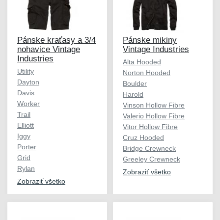
Pánske kraťasy a 3/4
Pánske mikiny
nohavice Vintage
Vintage Industries
Industries
Alta Hooded
Utility
Norton Hooded
Dayton
Boulder
Davis
Harold
Worker
Vinson Hollow Fibre
Trail
Valerio Hollow Fibre
Elliott
Vitor Hollow Fibre
Iggy
Cruz Hooded
Porter
Bridge Crewneck
Grid
Greeley Crewneck
Rylan
Zobraziť všetko
Zobraziť všetko