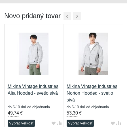
Novo pridaný tovar
s
Mikina Vintage Industries
Mikina Vintage Industries
Alta Hooded - svetlo sivá
Norton Hooded - svetlo
sivá
do 6-10 dní od objednania
do 6-10 dní od objednania
49,74
€
53,30
€
Vybrať veľkosť
Vybrať veľkosť