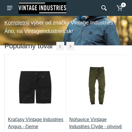
0
výber od značky Vintage Industries?
Áno, na Vintageindustries.sk!
Populárny tovar
Kraťasy Vintage Industries
Nohavice Vintage
Angus - čierne
Industries Clyde - olivové