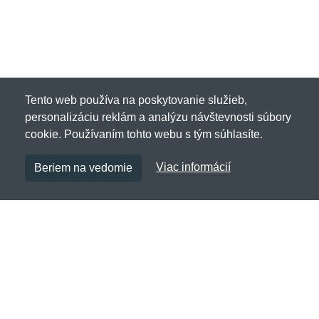
Tento web používa na poskytovanie služieb,
personalizáciu reklám a analýzu návštevnosti súbory
cookie. Používaním tohto webu s tým súhlasíte.
Viac informácií
Beriem na vedomie
Vintageindustries.sk
Netnakup s.r.o., Tyršova 271, 43801 Žatec, Česká
republika
✉
info@netnakup.sk