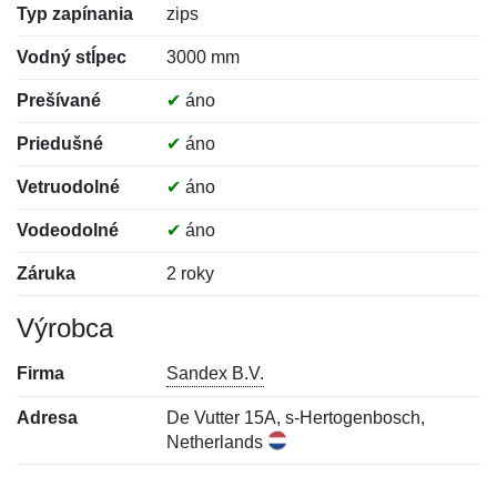
Typ zapínania
zips
Vodný stĺpec
3000 mm
Prešívané
✔
áno
Priedušné
✔
áno
Vetruodolné
✔
áno
Vodeodolné
✔
áno
Záruka
2 roky
Výrobca
Firma
Sandex B.V.
Adresa
De Vutter 15A, s-Hertogenbosch,
Netherlands
Nová recenzia
Nová otázka