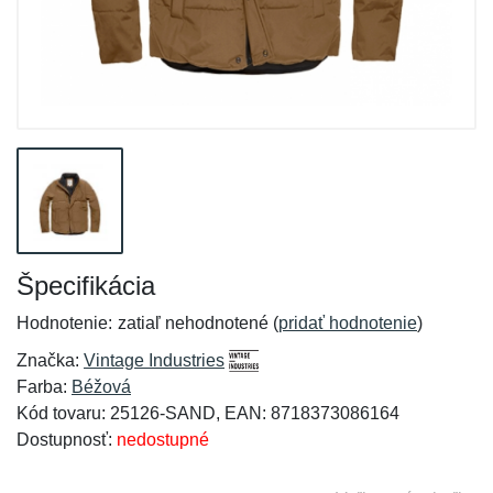
Špecifikácia
Hodnotenie:
zatiaľ nehodnotené (
pridať hodnotenie
)
Značka:
Vintage Industries
Farba:
Béžová
Kód tovaru: 25126-SAND, EAN: 8718373086164
Dostupnosť:
nedostupné