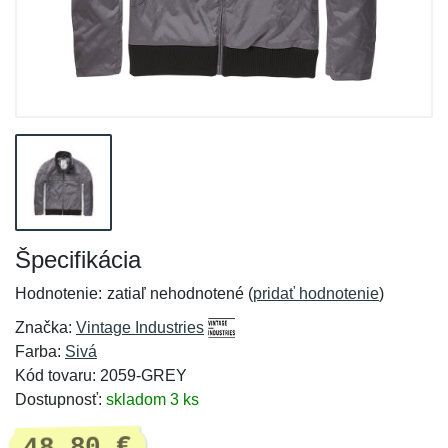
Špecifikácia
Hodnotenie:
zatiaľ nehodnotené (
pridať hodnotenie
)
Značka:
Vintage Industries
Farba:
Sivá
Kód tovaru: 2059-GREY
Dostupnosť:
skladom 3 ks
48,80 €