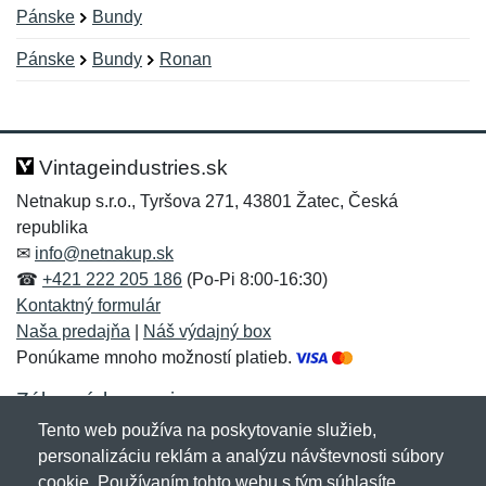
Pánske
Bundy
Pánske
Bundy
Ronan
Nová recenzia
Nová otázka
Hodnotenie:
Meno:
*
*
Vintageindustries.sk
Netnakup s.r.o., Tyršova 271, 43801 Žatec, Česká
republika
Meno:
E-mail:
*
*
✉
info@netnakup.sk
☎
+421 222 205 186
(Po-Pi 8:00-16:30)
Kontaktný formulár
Naša predajňa
|
Náš výdajný box
E-mail:
*
Ponúkame mnoho možností platieb.
Správa
*
Zákaznícky servis
Tento web používa na poskytovanie služieb,
Novinky emailom
personalizáciu reklám a analýzu návštevnosti súbory
Správa
*
cookie. Používaním tohto webu s tým súhlasíte.