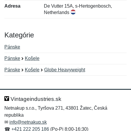
Adresa
De Vutter 15A, s-Hertogenbosch,
Netherlands
Kategórie
Pánske
Pánske
Košele
Pánske
Košele
Globe Heavyweight
Nová recenzia
Nová otázka
Hodnotenie:
Meno:
*
*
Vintageindustries.sk
Netnakup s.r.o., Tyršova 271, 43801 Žatec, Česká
republika
Meno:
E-mail:
*
*
✉
info@netnakup.sk
☎
+421 222 205 186
(Po-Pi 8:00-16:30)