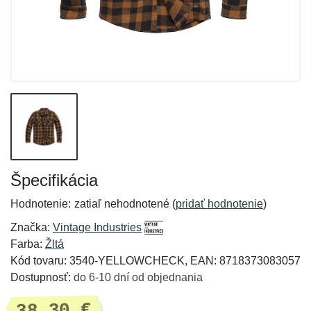
Špecifikácia
Hodnotenie:
zatiaľ nehodnotené (
pridať hodnotenie
)
Značka:
Vintage Industries
Farba:
Žltá
Kód tovaru: 3540-YELLOWCHECK, EAN: 8718373083057
Dostupnosť:
do 6-10 dní od objednania
38,30 €