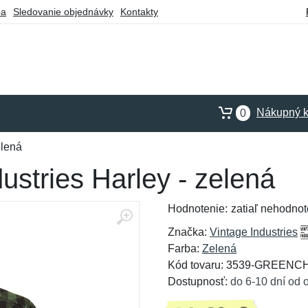
ba
Sledovanie objednávky
Kontakty
Nákupný k
0
elená
ustries Harley - zelená
Hodnotenie:
zatiaľ nehodnot
Značka:
Vintage Industries
Farba:
Zelená
Kód tovaru: 3539-GREENC
Dostupnosť:
do 6-10 dní od 