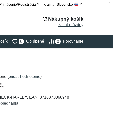
Prihlásenie/Registrácia
Krajina:
Slovensko
Nákupný košík
zatiaľ prázdny
ošík
Obľúbené
Porovnanie
0
0
ené (
pridať hodnotenie
)
HECK-HARLEY, EAN: 8718373068948
objednania