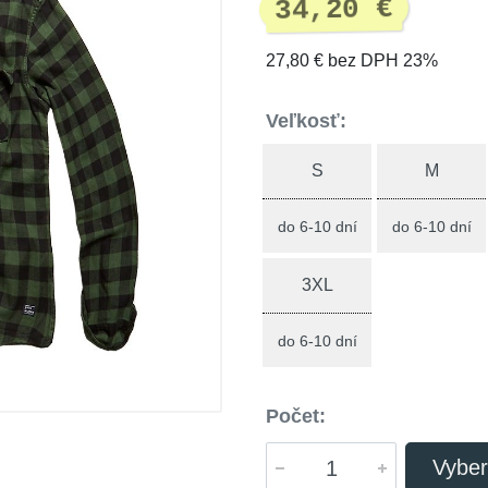
34,20 €
27,80 € bez DPH 23%
Veľkosť:
S
M
do 6-10 dní
do 6-10 dní
3XL
do 6-10 dní
Počet:
Vyber