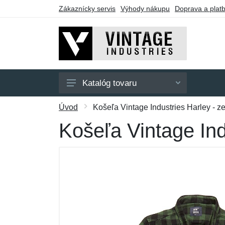
Zákaznícky servis
Výhody nákupu
Doprava a plat
Katalóg tovaru
Pánske
Úvod
Košeľa Vintage Industries Harley - z
Dámske
Košeľa Vintage Ind
Doplnky
Darčekové poukazy
Výpredaj