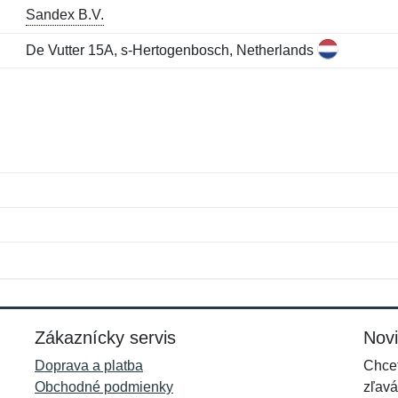
Sandex B.V.
De Vutter 15A, s-Hertogenbosch, Netherlands
Meno:
E-mail:
*
*
E-mail:
*
Zákaznícky servis
Nov
Doprava a platba
Chcet
Obchodné podmienky
zľavá