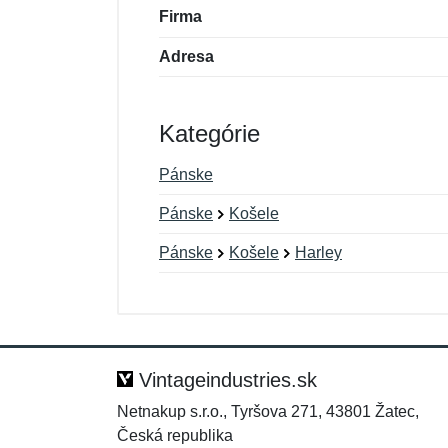
Firma
Adresa
Kategórie
Pánske
Pánske
Košele
Pánske
Košele
Harley
Nová recenzia
Nová otázka
Hodnotenie:
Meno:
*
*
Vintageindustries.sk
Netnakup s.r.o., Tyršova 271, 43801 Žatec,
Česká republika
Správa
Správa
*
*