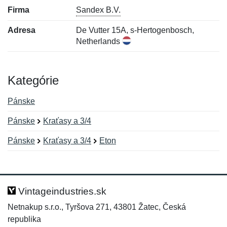
Firma
Sandex B.V.
Adresa
De Vutter 15A, s-Hertogenbosch,
Netherlands
Kategórie
Pánske
Pánske
Kraťasy a 3/4
Pánske
Kraťasy a 3/4
Eton
Nová recenzia
Nová otázka
Hodnotenie:
Meno:
*
*
Vintageindustries.sk
Netnakup s.r.o., Tyršova 271, 43801 Žatec, Česká
republika