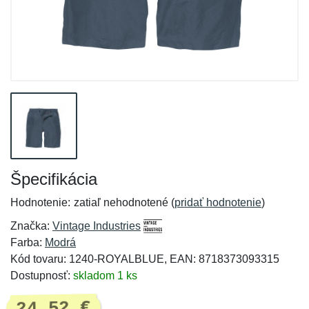
Špecifikácia
Hodnotenie:
zatiaľ nehodnotené (
pridať hodnotenie
)
Značka:
Vintage Industries
Farba:
Modrá
Kód tovaru: 1240-ROYALBLUE, EAN: 8718373093315
Dostupnosť:
skladom 1 ks
24,52 €