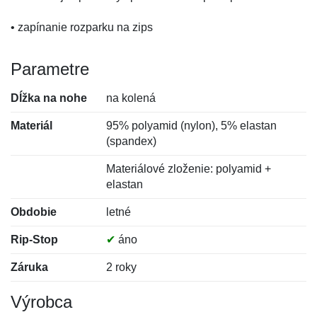
• zapínanie rozparku na zips
Parametre
Dĺžka na nohe
na kolená
Materiál
95% polyamid (nylon), 5% elastan
(spandex)
Materiálové zloženie: polyamid +
elastan
Obdobie
letné
Rip-Stop
✔
áno
Záruka
2 roky
Výrobca