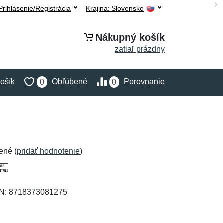
Prihlásenie/Registrácia
Krajina:
Slovensko
Nákupný košík
zatiaľ prázdny
ošík
Obľúbené
Porovnanie
0
0
ené (
pridať hodnotenie
)
AN: 8718373081275