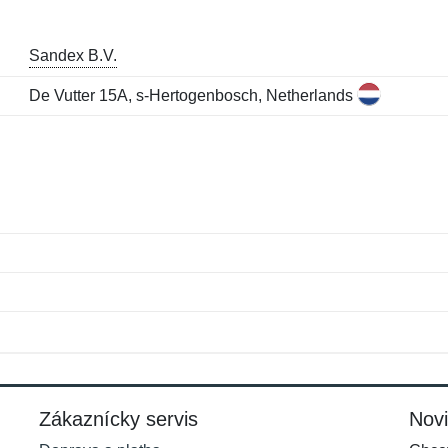
Sandex B.V.
De Vutter 15A, s-Hertogenbosch, Netherlands
Meno:
E-mail:
*
*
E-mail:
*
Zákaznícky servis
Nov