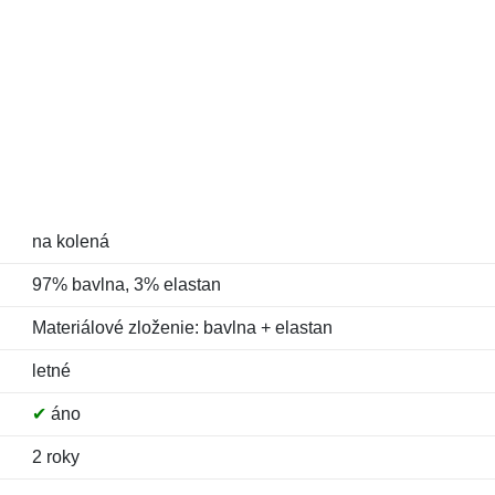
na kolená
97% bavlna, 3% elastan
Materiálové zloženie: bavlna + elastan
letné
✔
áno
2 roky