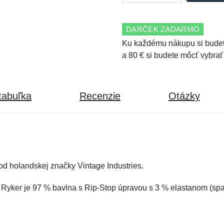
DARČEK ZADARMO
Ku každému nákupu si budet
a 80 € si budete môcť vybrať
tabuľka
Recenzie
Otázky
d holandskej značky Vintage Industries.
 Ryker je 97 % bavlna s Rip-Stop úpravou s 3 % elastanom (sp