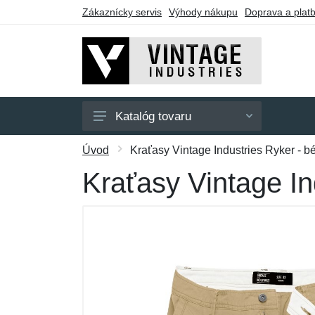
Zákaznícky servis
Výhody nákupu
Doprava a plat
Katalóg tovaru
Pánske
Úvod
Kraťasy Vintage Industries Ryker - b
Dámske
Kraťasy Vintage In
Doplnky
Darčekové poukazy
Výpredaj