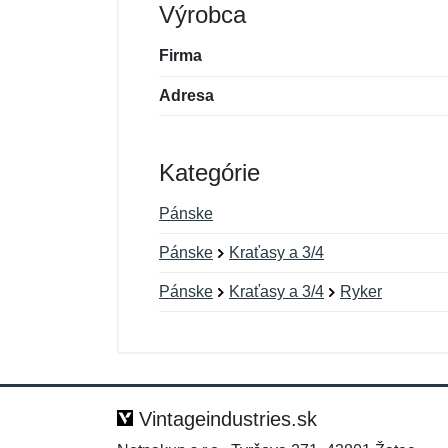
Výrobca
Firma
Adresa
Kategórie
Pánske
Pánske
Kraťasy a 3/4
Pánske
Kraťasy a 3/4
Ryker
Nová recenzia
Nová otázka
Hodnotenie:
Meno:
*
*
Vintageindustries.sk