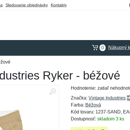
ba
Sledovanie objednávky
Kontakty
Nákupný k
0
éžové
dustries Ryker - béžové
Hodnotenie:
zatiaľ nehodnot
Značka:
Vintage Industries
Farba:
Béžová
Kód tovaru: 1237-SAND, E
Dostupnosť:
skladom 3 ks