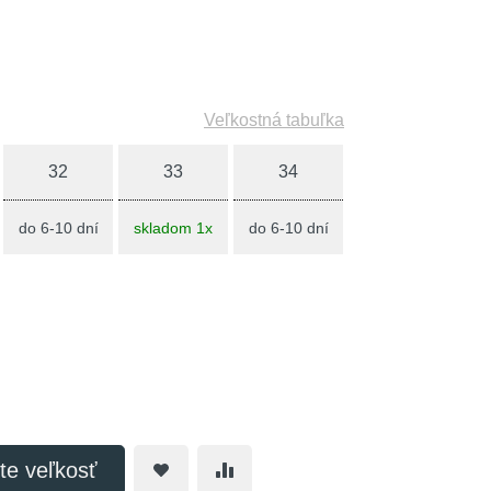
Veľkostná tabuľka
32
33
34
do 6-10 dní
skladom 1x
do 6-10 dní
te veľkosť