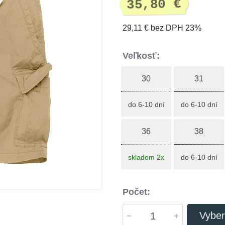
35,80 €
29,11 € bez DPH 23%
Veľkosť:
30
31
do 6-10 dní
do 6-10 dní
36
38
skladom 2x
do 6-10 dní
Počet:
Vyber