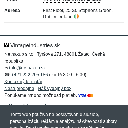
Adresa
First Floor, 25 St. Stephens Green,
Dublin, Ireland
Nová recenzia
Nová otázka
Hodnotenie:
Meno:
*
*
Vintageindustries.sk
Netnakup s.r.o., Tyršova 271, 43801 Žatec, Česká
republika
Meno:
E-mail:
*
*
✉
info@netnakup.sk
☎
+421 222 205 186
(Po-Pi 8:00-16:30)
Kontaktný formulár
Naša predajňa
|
Náš výdajný box
E-mail:
*
Ponúkame mnoho možností platieb.
Správa
*
Zákaznícky servis
Tento web používa na poskytovanie služieb,
Novinky emailom
personalizáciu reklám a analýzu návštevnosti súbory
Správa
*