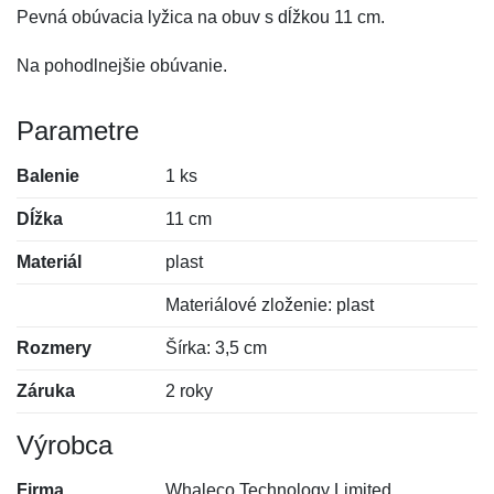
Pevná obúvacia lyžica na obuv s dĺžkou 11 cm.
Na pohodlnejšie obúvanie.
Parametre
Balenie
1 ks
Dĺžka
11 cm
Materiál
plast
Materiálové zloženie: plast
Rozmery
Šírka: 3,5 cm
Záruka
2 roky
Výrobca
Firma
Whaleco Technology Limited