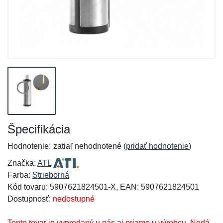
Špecifikácia
Hodnotenie:
zatiaľ nehodnotené (
pridať hodnotenie
)
Značka:
ATL
Farba:
Strieborná
Kód tovaru: 5907621824501-X, EAN: 5907621824501
Dostupnosť:
nedostupné
Tento tovar je vypredaný u nás aj priamo u výrobcu. Nedá