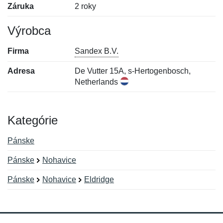
Záruka
2 roky
Výrobca
Firma
Sandex B.V.
Adresa
De Vutter 15A, s-Hertogenbosch,
Netherlands
Kategórie
Pánske
Pánske
Nohavice
Pánske
Nohavice
Eldridge
Nová recenzia
Nová otázka
Hodnotenie:
Meno:
*
*