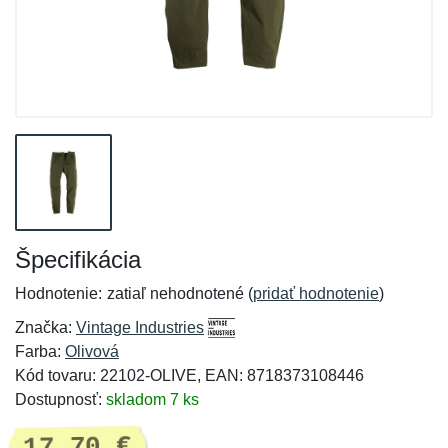
Špecifikácia
Hodnotenie:
zatiaľ nehodnotené (
pridať hodnotenie
)
Značka:
Vintage Industries
Farba:
Olivová
Kód tovaru: 22102-OLIVE, EAN: 8718373108446
Dostupnosť:
skladom 7 ks
17,70 €