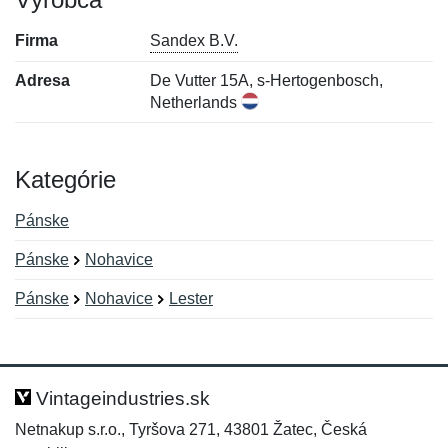
Firma
Sandex B.V.
Adresa
De Vutter 15A, s-Hertogenbosch,
Netherlands
Kategórie
Pánske
Pánske
Nohavice
Pánske
Nohavice
Lester
Nová recenzia
Nová otázka
Hodnotenie:
Meno:
*
*
Vintageindustries.sk
Netnakup s.r.o., Tyršova 271, 43801 Žatec, Česká