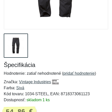
Špecifikácia
Hodnotenie:
zatiaľ nehodnotené (
pridať hodnotenie
)
Značka:
Vintage Industries
Farba:
Sivá
Kód tovaru: 1034-STEEL, EAN: 8718373061123
Dostupnosť:
skladom 1 ks
54,86 €