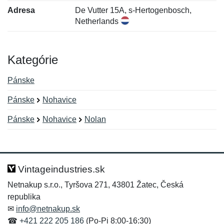
Adresa
De Vutter 15A, s-Hertogenbosch,
Netherlands
Kategórie
Pánske
Pánske
Nohavice
Pánske
Nohavice
Nolan
Nová recenzia
Nová otázka
Hodnotenie:
Meno:
*
*
Vintageindustries.sk
Netnakup s.r.o., Tyršova 271, 43801 Žatec, Česká
republika
Meno:
E-mail:
*
*
✉
info@netnakup.sk
☎
+421 222 205 186
(Po-Pi 8:00-16:30)