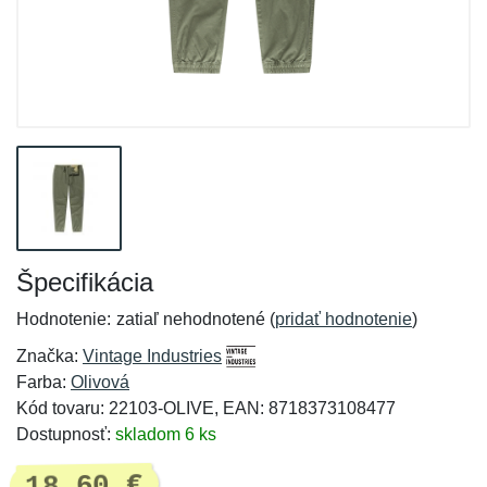
Špecifikácia
Hodnotenie:
zatiaľ nehodnotené (
pridať hodnotenie
)
Značka:
Vintage Industries
Farba:
Olivová
Kód tovaru: 22103-OLIVE, EAN: 8718373108477
Dostupnosť:
skladom 6 ks
18,60 €