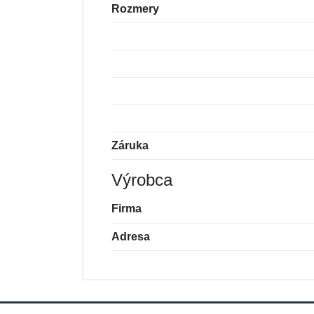
Rozmery
Záruka
Výrobca
Firma
Adresa
Nová recenzia
Nová otázka
Hodnotenie:
Meno:
*
*