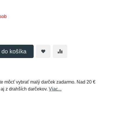
sob
ť do košíka
e môcť vybrať malý darček zadarmo. Nad 20 €
 aj z drahších darčekov.
Viac...