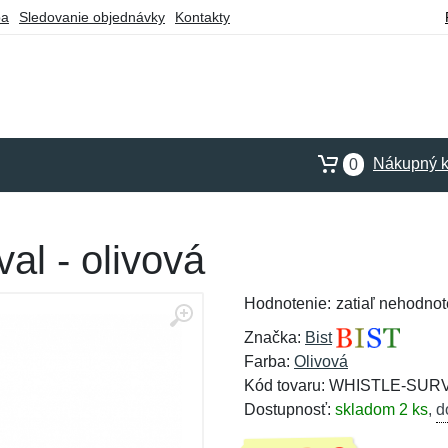
ba
Sledovanie objednávky
Kontakty
Nákupný k
0
val - olivová
Hodnotenie:
zatiaľ nehodnot
Značka:
Bist
Farba:
Olivová
Kód tovaru: WHISTLE-SUR
Dostupnosť:
skladom 2 ks
,
d