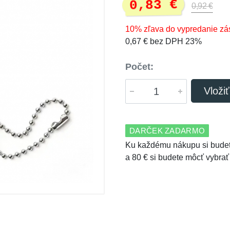
0,83 €
0,92 €
10% zľava do vypredanie zá
0,67 € bez DPH 23%
Počet:
Vloži
DARČEK ZADARMO
Ku každému nákupu si budet
a 80 € si budete môcť vybrať