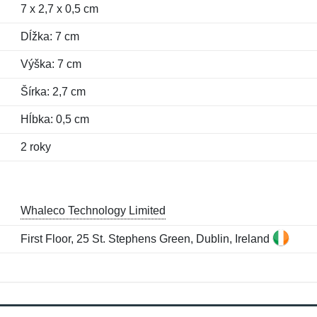
7 x 2,7 x 0,5 cm
Dĺžka: 7 cm
Výška: 7 cm
Šírka: 2,7 cm
Hĺbka: 0,5 cm
2 roky
Whaleco Technology Limited
First Floor, 25 St. Stephens Green, Dublin, Ireland
Meno:
E-mail:
*
*
E-mail:
*