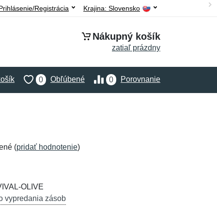
Prihlásenie/Registrácia
Krajina:
Slovensko
Nákupný košík
zatiaľ prázdny
ošík
Obľúbené
Porovnanie
0
0
ené (
pridať hodnotenie
)
VIVAL-OLIVE
o vypredania zásob