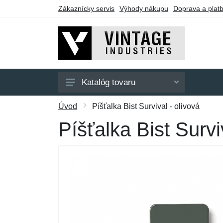
Zákaznícky servis
Výhody nákupu
Doprava a plat
Katalóg tovaru
Pánske
Úvod
Píšťalka Bist Survival - olivová
Dámske
Píšťalka Bist Survi
Doplnky
Darčekové poukazy
Výpredaj