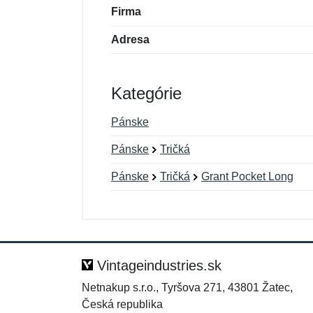
Firma
Adresa
Kategórie
Pánske
Pánske
Tričká
Pánske
Tričká
Grant Pocket Long
Nová recenzia
Nová otázka
Hodnotenie:
Meno:
*
*
Vintageindustries.sk
Netnakup s.r.o., Tyršova 271, 43801 Žatec,
Česká republika
Správa
Správa
*
*