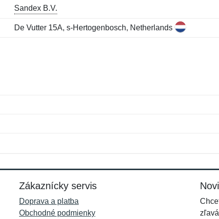
Sandex B.V.
De Vutter 15A, s-Hertogenbosch, Netherlands
Meno:
E-mail:
*
*
E-mail:
*
Zákaznícky servis
Nov
Doprava a platba
Chcet
Obchodné podmienky
zľavá