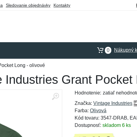
ba
Sledovanie objednávky
Kontakty
Nákupný k
0
Pocket Long - olivové
e Industries Grant Pocket 
Hodnotenie:
zatiaľ nehodnot
Značka:
Vintage Industries
Farba:
Olivová
Kód tovaru: 3547-DRAB, E
Dostupnosť:
skladom 6 ks