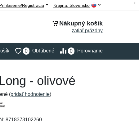
Prihlásenie/Registrácia
Krajina:
Slovensko
Nákupný košík
zatiaľ prázdny
ošík
Obľúbené
Porovnanie
0
0
Long - olivové
ené (
pridať hodnotenie
)
AN: 8718373102260