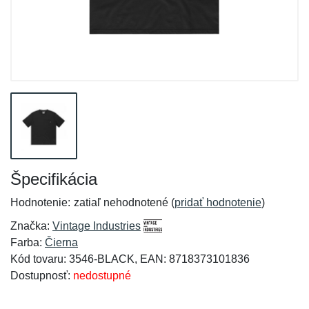
Špecifikácia
Hodnotenie:
zatiaľ nehodnotené (
pridať hodnotenie
)
Značka:
Vintage Industries
Farba:
Čierna
Kód tovaru: 3546-BLACK, EAN: 8718373101836
Dostupnosť:
nedostupné