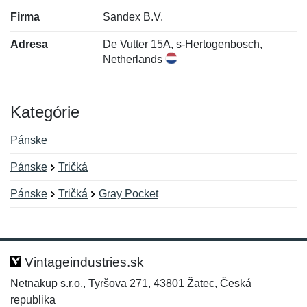
Firma
Sandex B.V.
Adresa
De Vutter 15A, s-Hertogenbosch,
Netherlands
Kategórie
Pánske
Pánske
Tričká
Pánske
Tričká
Gray Pocket
Nová recenzia
Nová otázka
Hodnotenie:
Meno:
*
*
Vintageindustries.sk
Netnakup s.r.o., Tyršova 271, 43801 Žatec, Česká
republika