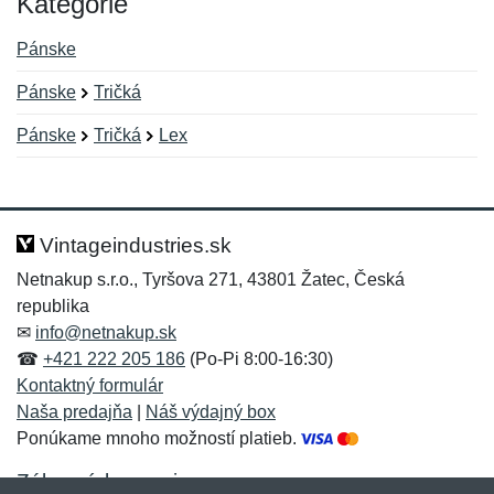
Kategórie
Pánske
Pánske
Tričká
Pánske
Tričká
Lex
Nová recenzia
Nová otázka
Hodnotenie:
Meno:
*
*
Vintageindustries.sk
Netnakup s.r.o., Tyršova 271, 43801 Žatec, Česká
republika
Meno:
E-mail:
*
*
✉
info@netnakup.sk
☎
+421 222 205 186
(Po-Pi 8:00-16:30)
Kontaktný formulár
Naša predajňa
|
Náš výdajný box
E-mail:
*
Ponúkame mnoho možností platieb.
Správa
*
Zákaznícky servis