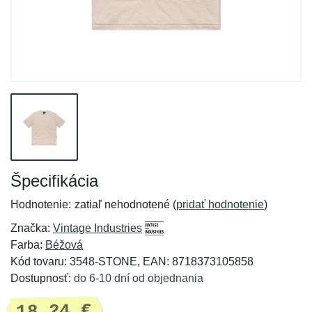
Špecifikácia
Hodnotenie:
zatiaľ nehodnotené (
pridať hodnotenie
)
Značka:
Vintage Industries
Farba:
Béžová
Kód tovaru: 3548-STONE, EAN: 8718373105858
Dostupnosť:
do 6-10 dní od objednania
18,24 €