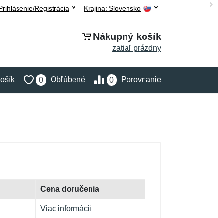
Prihlásenie/Registrácia
Krajina:
Slovensko
Nákupný košík
zatiaľ prázdny
ošík
Obľúbené
Porovnanie
0
0
Cena doručenia
Viac informácií