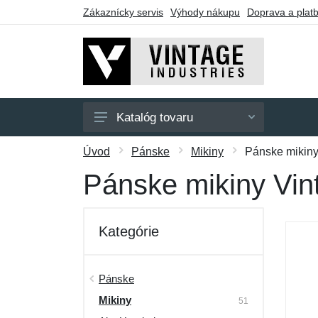
Zákaznícky servis
Výhody nákupu
Doprava a plat
Katalóg tovaru
Pánske
Úvod
Pánske
Mikiny
Pánske mikiny
Dámske
Pánske mikiny Vin
Doplnky
Darčekové poukazy
Kategórie
Výpredaj
Pánske
Mikiny
51