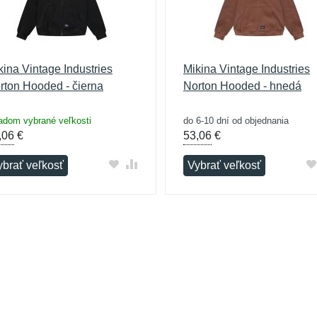
kina Vintage Industries
Mikina Vintage Industries
rton Hooded - čierna
Norton Hooded - hnedá
adom vybrané veľkosti
do 6-10 dní od objednania
,06
€
53,06
€
ybrať veľkosť
Vybrať veľkosť