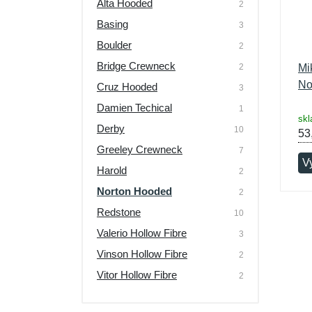
Alta Hooded
2
Basing
3
Boulder
2
Bridge Crewneck
2
Mi
No
Cruz Hooded
3
Damien Techical
1
skl
Derby
10
53
Greeley Crewneck
7
V
Harold
2
Norton Hooded
2
Redstone
10
Valerio Hollow Fibre
3
Vinson Hollow Fibre
2
Vitor Hollow Fibre
2