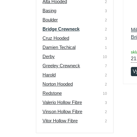
Alta Hooded
2
Basing
3
Boulder
2
Bridge Crewneck
2
Mi
Br
Cruz Hooded
3
Damien Techical
1
skl
Derby
10
21
Greeley Crewneck
7
V
Harold
2
Norton Hooded
2
Redstone
10
Valerio Hollow Fibre
3
Vinson Hollow Fibre
2
Vitor Hollow Fibre
2