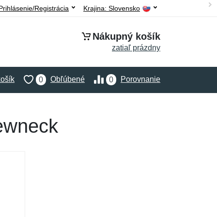
Prihlásenie/Registrácia
Krajina:
Slovensko
Nákupný košík
zatiaľ prázdny
ošík
Obľúbené
Porovnanie
0
0
rewneck