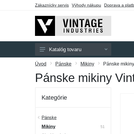
Zákaznícky servis
Výhody nákupu
Doprava a plat
Katalóg tovaru
Pánske
Úvod
Pánske
Mikiny
Pánske mikiny
Dámske
Pánske mikiny Vin
Doplnky
Darčekové poukazy
Kategórie
Výpredaj
Pánske
Mikiny
51