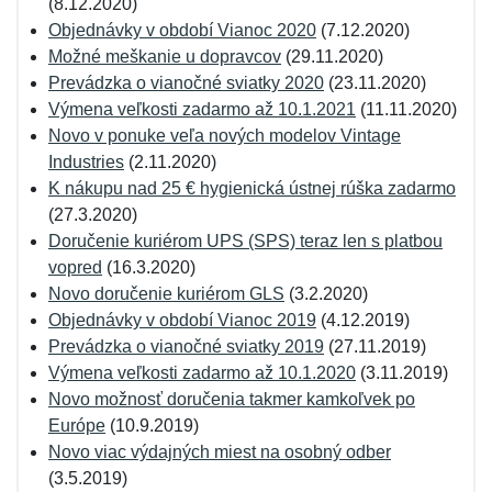
(8.12.2020)
Objednávky v období Vianoc 2020
(7.12.2020)
Možné meškanie u dopravcov
(29.11.2020)
Prevádzka o vianočné sviatky 2020
(23.11.2020)
Výmena veľkosti zadarmo až 10.1.2021
(11.11.2020)
Novo v ponuke veľa nových modelov Vintage
Industries
(2.11.2020)
K nákupu nad 25 € hygienická ústnej rúška zadarmo
(27.3.2020)
Doručenie kuriérom UPS (SPS) teraz len s platbou
vopred
(16.3.2020)
Novo doručenie kuriérom GLS
(3.2.2020)
Objednávky v období Vianoc 2019
(4.12.2019)
Prevádzka o vianočné sviatky 2019
(27.11.2019)
Výmena veľkosti zadarmo až 10.1.2020
(3.11.2019)
Novo možnosť doručenia takmer kamkoľvek po
Európe
(10.9.2019)
Novo viac výdajných miest na osobný odber
(3.5.2019)