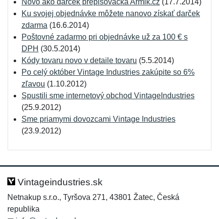
Novo ako darček prepisovačka Armik.cz
(17.7.2014)
Ku svojej objednávke môžete nanovo získať darček
zdarma
(16.6.2014)
Poštovné zadarmo pri objednávke už za 100 € s
DPH
(30.5.2014)
Kódy tovaru novo v detaile tovaru
(5.5.2014)
Po celý október Vintage Industries zakúpite so 6%
zľavou
(1.10.2012)
Spustili sme internetový obchod VintageIndustries
(25.9.2012)
Sme priamymi dovozcami Vintage Industries
(23.9.2012)
Vintageindustries.sk
Netnakup s.r.o., Tyršova 271, 43801 Žatec, Česká
republika