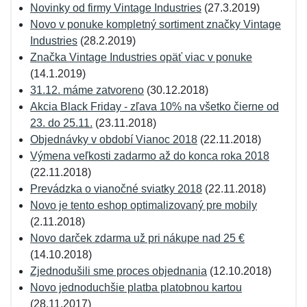
Novinky od firmy Vintage Industries
(27.3.2019)
Novo v ponuke kompletný sortiment značky Vintage
Industries
(28.2.2019)
Značka Vintage Industries opäť viac v ponuke
(14.1.2019)
31.12. máme zatvoreno
(30.12.2018)
Akcia Black Friday - zľava 10% na všetko čierne od
23. do 25.11.
(23.11.2018)
Objednávky v období Vianoc 2018
(22.11.2018)
Výmena veľkosti zadarmo až do konca roka 2018
(22.11.2018)
Prevádzka o vianočné sviatky 2018
(22.11.2018)
Novo je tento eshop optimalizovaný pre mobily
(2.11.2018)
Novo darček zdarma už pri nákupe nad 25 €
(14.10.2018)
Zjednodušili sme proces objednania
(12.10.2018)
Novo jednoduchšie platba platobnou kartou
(28.11.2017)