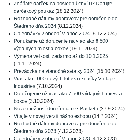
Zháňate darček na poslednú chvíľu? Darujte
darčekový poukaz
(18.12.2024)
Rozhodné dátumy dopravcov pre doručenie do
Štedrého dňa 2024
(8.12.2024)
Objednávky v období Vianoc 2024
(8.12.2024)
Ponúkame už doručenie na viac ako 8 500
výdajných miest a boxov
(19.11.2024)
Výmena veľkosti zadarmo až do 10.1.2025
(11.11.2024)
Prevádzka na vianočné sviatky 2024
(15.10.2024)
Viac ako 1000 nových fotiek u značky Vintage
Industries
(7.10.2024)
Doručujeme už viac ako 7 500 výdajných miest a
boxov
(3.10.2024)
Novo možnosť doručenia cez Packetu
(27.9.2024)
Vitajte v novej verzii nášho eshopu
(14.7.2024)
Rozhodné dátumy dopravcov pre doručenie do
Štedrého dňa 2023
(4.12.2023)
Objednávky v období Vianoc 2023
(4.12.2023)