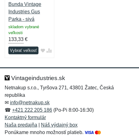
Bunda Vintage
Industries Gus
Parka - sivá
skladom vybrané
veľkosti
133,33
€
Vybrať veľkosť
Vintageindustries.sk
Netnakup s.r.o., Tyršova 271, 43801 Žatec, Česká
republika
✉
info@netnakup.sk
☎
+421 222 205 186
(Po-Pi 8:00-16:30)
Kontaktný formulár
Naša predajňa
|
Náš výdajný box
Ponúkame mnoho možností platieb.