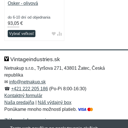
Osker - olivová
do 6-10 dní od objednania
93,05
€
Vybrať veľkosť
Vintageindustries.sk
Netnakup s.r.o., Tyršova 271, 43801 Žatec, Česká
republika
✉
info@netnakup.sk
☎
+421 222 205 186
(Po-Pi 8:00-16:30)
Kontaktný formulár
Naša predajňa
|
Náš výdajný box
Ponúkame mnoho možností platieb.
Zákaznícky servis