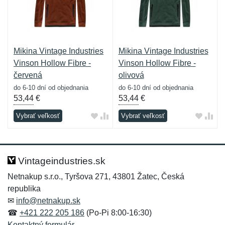
Mikina Vintage Industries
Mikina Vintage Industries
Vinson Hollow Fibre -
Vinson Hollow Fibre -
červená
olivová
do 6-10 dní od objednania
do 6-10 dní od objednania
53,44
€
53,44
€
Vybrať veľkosť
Vybrať veľkosť
Vintageindustries.sk
Netnakup s.r.o., Tyršova 271, 43801 Žatec, Česká
republika
✉
info@netnakup.sk
☎
+421 222 205 186
(Po-Pi 8:00-16:30)
Kontaktný formulár