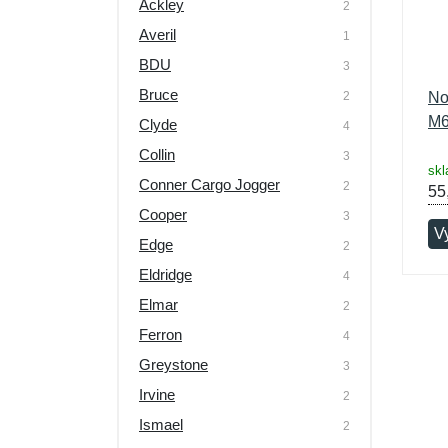
Ackley
2
Averil
1
BDU
3
Bruce
2
No
M6
Clyde
4
Collin
3
skl
Conner Cargo Jogger
2
55
Cooper
3
V
Edge
2
Eldridge
4
Elmar
2
Ferron
4
Greystone
3
Irvine
2
Ismael
2