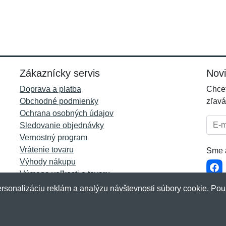
Zákaznícky servis
Nov
Doprava a platba
Chcet
Obchodné podmienky
zľavá
Ochrana osobných údajov
E-mai
Sledovanie objednávky
Vernostný program
Vrátenie tovaru
Sme a
Výhody nákupu
Výmena veľkosti a tovaru
Viac informácií...
rsonalizáciu reklám a analýzu návštevnosti súbory cookie. Pou
akup.sk
&
NetIQ
. Všetky práva vyhradené.