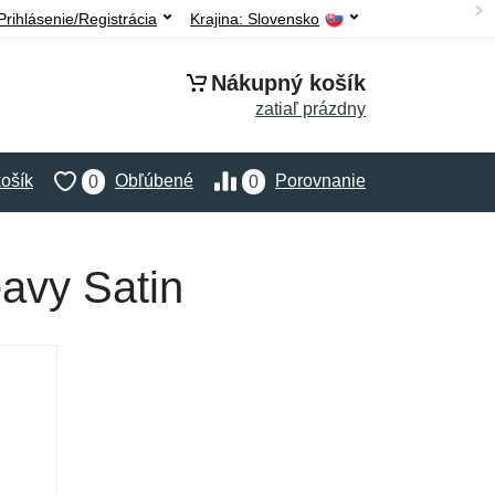
Prihlásenie/Registrácia
Krajina:
Slovensko
Nákupný košík
zatiaľ prázdny
ošík
Obľúbené
Porovnanie
0
0
avy Satin