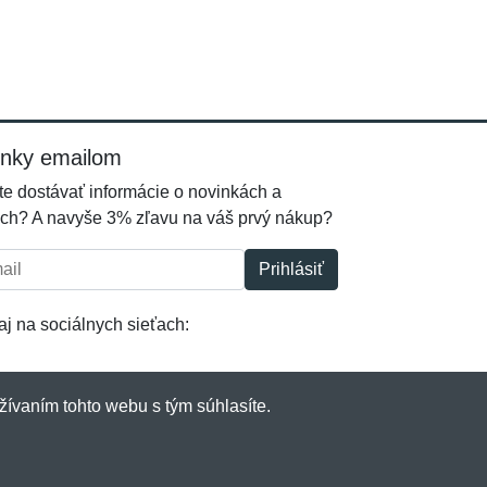
inky emailom
e dostávať informácie o novinkách a
ch? A navyše 3% zľavu na váš prvý nákup?
l:
Prihlásiť
j na sociálnych sieťach:
žívaním tohto webu s tým súhlasíte.