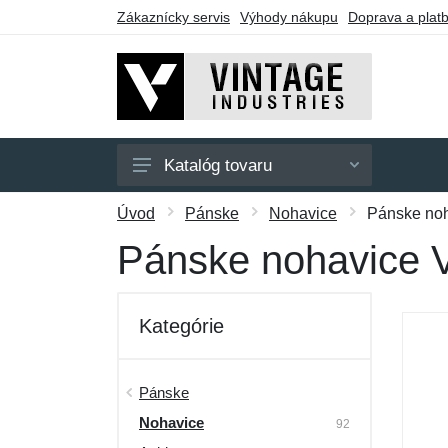
Zákaznícky servis
Výhody nákupu
Doprava a plat
Katalóg tovaru
Pánske
Úvod
Pánske
Nohavice
Pánske noh
Dámske
Pánske nohavice V
Doplnky
Darčekové poukazy
Kategórie
Výpredaj
Pánske
Nohavice
92