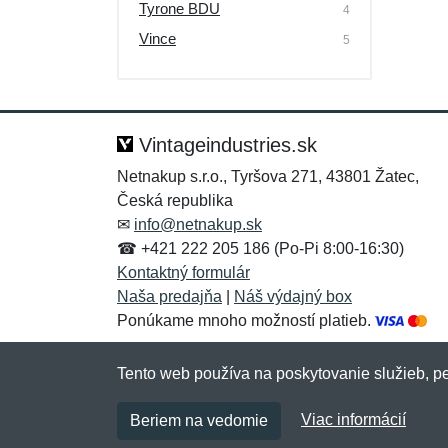
Tyrone BDU
4
Vince
5
Vintageindustries.sk
Netnakup s.r.o., Tyršova 271, 43801 Žatec,
Česká republika
✉
info@netnakup.sk
☎ +421 222 205 186 (Po-Pi 8:00-16:30)
Kontaktný formulár
Naša predajňa
|
Náš výdajný box
Ponúkame mnoho možností platieb.
Tento web používa na poskytovanie služieb, pe
Viac informácií
Beriem na vedomie
Copyright © 2007-2026 (19 rokov s vami)
Netn