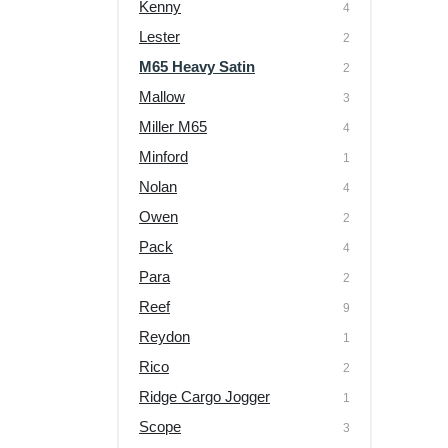
Kenny
4
Lester
2
M65 Heavy Satin
2
Mallow
3
Miller M65
4
Minford
1
Nolan
4
Owen
2
Pack
4
Para
2
Reef
9
Reydon
1
Rico
2
Ridge Cargo Jogger
1
Scope
3