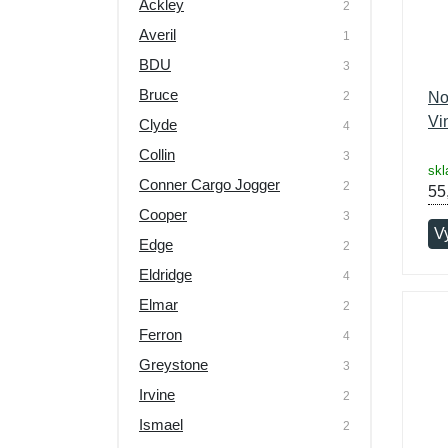
Ackley
2
Averil
1
BDU
3
Bruce
2
No
Vi
Clyde
4
Collin
3
skl
Conner Cargo Jogger
2
55
Cooper
3
V
Edge
2
Eldridge
4
Elmar
2
Ferron
4
Greystone
3
Irvine
2
Ismael
2