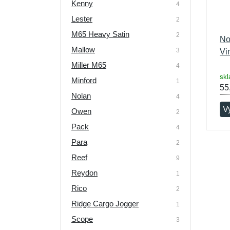
Kenny
4
Lester
2
M65 Heavy Satin
2
No
Mallow
3
Vi
Miller M65
4
skl
Minford
1
55
Nolan
4
V
Owen
2
Pack
4
Para
2
Reef
9
Reydon
1
Rico
2
Ridge Cargo Jogger
1
Scope
3