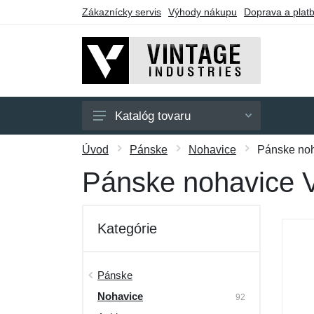
Zákaznícky servis
Výhody nákupu
Doprava a plat
Katalóg tovaru
Pánske
Úvod
Pánske
Nohavice
Pánske noh
Dámske
Pánske nohavice V
Doplnky
Darčekové poukazy
Kategórie
Výpredaj
Pánske
Nohavice
92