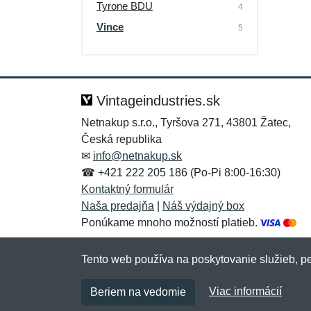
Tyrone BDU
4
Vince
5
Vintageindustries.sk
Netnakup s.r.o., Tyršova 271, 43801 Žatec,
Česká republika
✉
info@netnakup.sk
☎ +421 222 205 186 (Po-Pi 8:00-16:30)
Kontaktný formulár
Naša predajňa
|
Náš výdajný box
Ponúkame mnoho možností platieb.
Tento web používa na poskytovanie služieb, pe
Viac informácií
Beriem na vedomie
Copyright © 2007-2026 (19 rokov s vami)
Netn