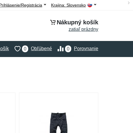
Prihlásenie/Registrácia
Krajina:
Slovensko
Nákupný košík
zatiaľ prázdny
ošík
Obľúbené
Porovnanie
0
0