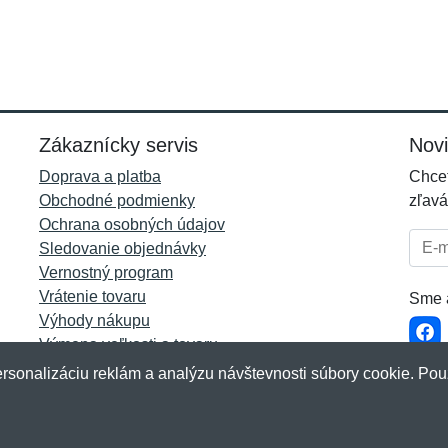
Zákaznícky servis
Nov
Doprava a platba
Chcet
Obchodné podmienky
zľavá
Ochrana osobných údajov
E-mai
Sledovanie objednávky
Vernostný program
Vrátenie tovaru
Sme a
Výhody nákupu
Výmena veľkosti a tovaru
Viac informácií...
rsonalizáciu reklám a analýzu návštevnosti súbory cookie. Pou
akup.sk
&
NetIQ
. Všetky práva vyhradené.