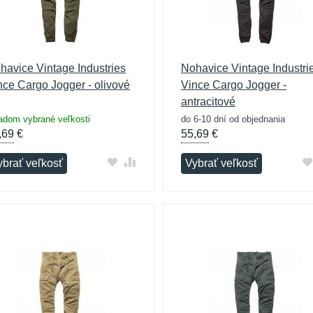
havice Vintage Industries
Nohavice Vintage Industri
nce Cargo Jogger - olivové
Vince Cargo Jogger -
antracitové
adom vybrané veľkosti
do 6-10 dní od objednania
,69
€
55,69
€
ybrať veľkosť
Vybrať veľkosť