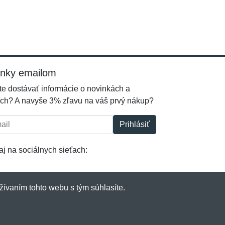
inky emailom
e dostávať informácie o novinkách a
ch? A navyše 3% zľavu na váš prvý nákup?
l:
Prihlásiť
j na sociálnych sieťach:
žívaním tohto webu s tým súhlasíte.