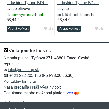
Industries Tyrone BDU -
Industries Tyrone BDU -
svetlo olivové
coyote
skladom vybrané veľkosti
do 6-10 dní od objednania
53,44
€
53,44
€
Vybrať veľkosť
Vybrať veľkosť
Vintageindustries.sk
Netnakup s.r.o., Tyršova 271, 43801 Žatec, Česká
republika
✉
info@netnakup.sk
☎
+421 222 205 186
(Po-Pi 8:00-16:30)
Kontaktný formulár
Naša predajňa
|
Náš výdajný box
Ponúkame mnoho možností platieb.
Zákaznícky servis